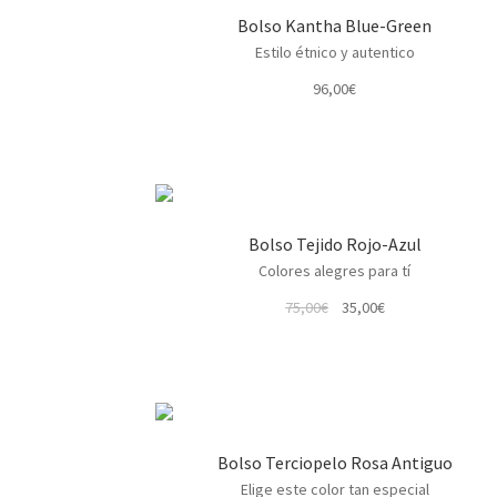
Bolso Kantha Blue-Green
Estilo étnico y autentico
96,00
€
Bolso Tejido Rojo-Azul
Colores alegres para tí
El
El
75,00
€
35,00
€
precio
precio
original
actual
era:
es:
75,00€.
35,00€.
Bolso Terciopelo Rosa Antiguo
Elige este color tan especial