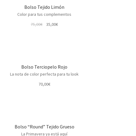
Bolso Tejido Limón
Color para tus complementos
El
El
75,00
€
35,00
€
precio
precio
original
actual
era:
es:
75,00€.
35,00€.
Bolso Terciopelo Rojo
La nota de color perfecta para tu look
70,00
€
Bolso “Round” Tejido Grueso
La Primavera ya está aquí