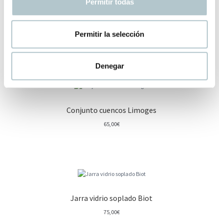
Permitir todas
e
n
Fuente “Vallauris”
t
Permitir la selección
65,00
€
i
m
i
Denegar
e
n
t
Conjunto cuencos Limoges
o
65,00
€
Jarra vidrio soplado Biot
75,00
€