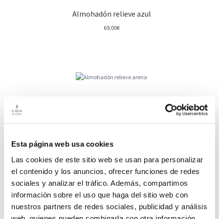
Almohadón relieve azul
69,00
€
Almohadón relieve arena
69,00
€
Esta página web usa cookies
Las cookies de este sitio web se usan para personalizar
el contenido y los anuncios, ofrecer funciones de redes
sociales y analizar el tráfico. Además, compartimos
Almohadón estampado flor cerezo
información sobre el uso que haga del sitio web con
62,00
€
nuestros partners de redes sociales, publicidad y análisis
web, quienes pueden combinarla con otra información