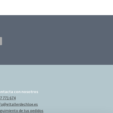
ontacta con nosotros
7 771 674
fo@eltallerdechloe.es
guimiento de tus pedidos