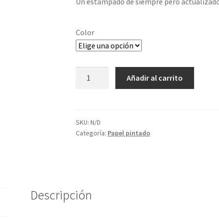
Un estampado de siempre pero actualizad
Color
Limpiar
Papel
Añadir al carrito
Paisley
cantidad
SKU:
N/D
Categoría:
Papel pintado
Descripción