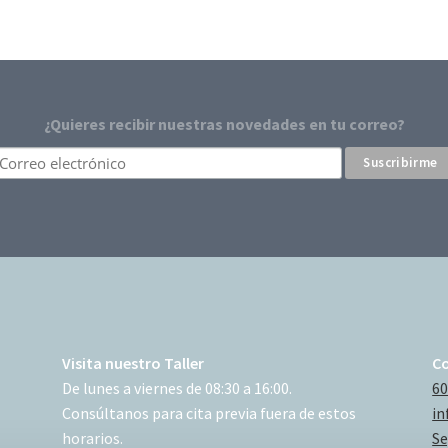
¿Quieres recibir nuestras novedades en tu correo?
Visita nuestro Taller
C
De lunes a viernes de 08:30 a 16:00.
60
Consúltanos para cita previa fuera de estos
in
horarios.
Se