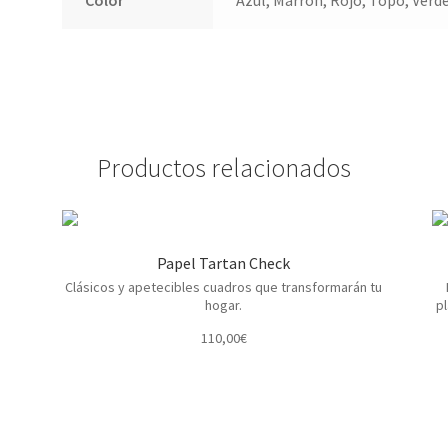
Color
Azul, Marrón, Rojo, Topo, Verde
Productos relacionados
Papel Tartan Check
Clásicos y apetecibles cuadros que transformarán tu
hogar.
pl
110,00
€