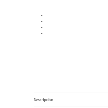
Compartir en Twitter
Compartir en Facebook
Pinear este producto
Compartir por correo electrónico
Descripción