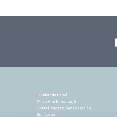
El Taller de Chloé
Plaza Hiru Damatxo, 5
20009 Donostia-San Sebastián
Guipúzcoa