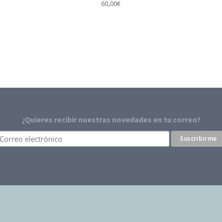
60,00
€
¿Quieres recibir nuestras novedades en tu correo?