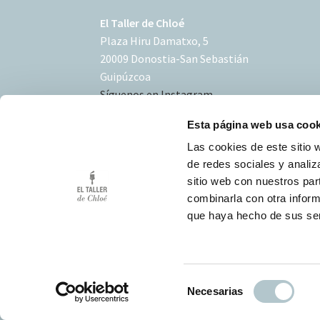
El Taller de Chloé
Plaza Hiru Damatxo, 5
20009 Donostia-San Sebastián
Guipúzcoa
Síguenos en Instagram
Esta página web usa cook
Las cookies de este sitio 
de redes sociales y analiz
sitio web con nuestros par
Condiciones de uso
combinarla con otra inform
Política de Cookies
que haya hecho de sus ser
Desarrollo Triplevdoble
S
Necesarias
e
l