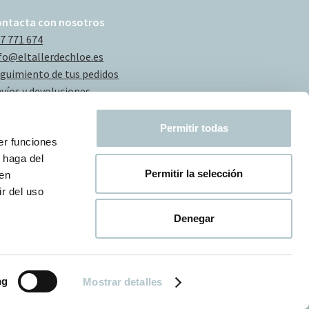
ontacta con nosotros
7 771 674
fo@eltallerdechloe.es
guimiento de tus pedidos
víos y devoluciones
Permitir todas
er funciones
 haga del
Permitir la selección
den
r del uso
Denegar
ng
Mostrar detalles