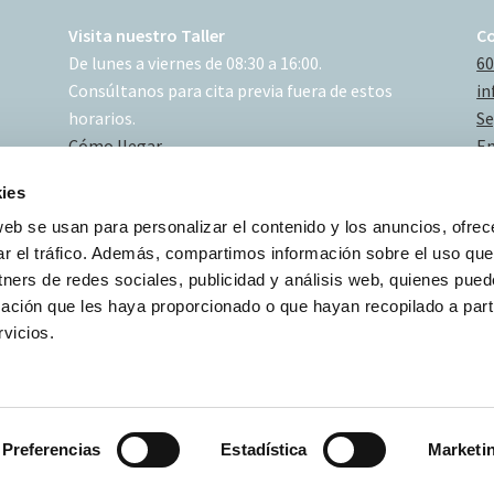
Visita nuestro Taller
C
De lunes a viernes de 08:30 a 16:00.
60
Consúltanos para cita previa fuera de estos
in
horarios.
Se
Cómo llegar
En
ies
web se usan para personalizar el contenido y los anuncios, ofrec
ar el tráfico. Además, compartimos información sobre el uso que
tners de redes sociales, publicidad y análisis web, quienes pue
ación que les haya proporcionado o que hayan recopilado a parti
vicios.
Preferencias
Estadística
Marketi