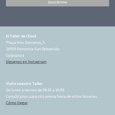
El Taller de Chloé
Plaza Hiru Damatxo, 5
20009 Donostia-San Sebastián
Guipúzcoa
Síguenos en Instagram
Visita nuestro Taller
De lunes a viernes de 08:30 a 16:00.
Consúltanos para cita previa fuera de estos horarios.
Cómo llegar