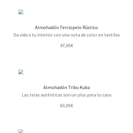
original
actual
era:
es:
45,00€.
35,00€.
Almohadón Terciopelo Rústico
Da vida a tu interior con una nota de color en textiles
47,00
€
Almohadón Tribu Kuba
Las telas auténticas son un plus para tu casa
60,00
€