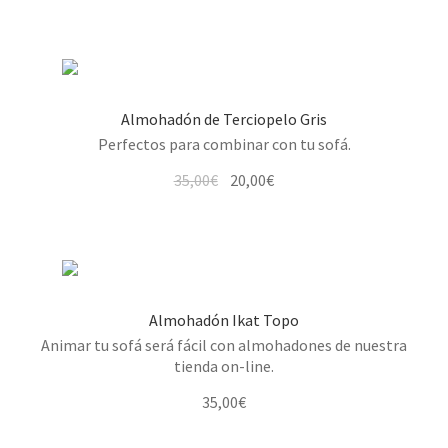
Almohadón de Terciopelo Gris
Perfectos para combinar con tu sofá.
El
El
35,00
€
20,00
€
precio
precio
original
actual
era:
es:
35,00€.
20,00€.
Almohadón Ikat Topo
Animar tu sofá será fácil con almohadones de nuestra
tienda on-line.
35,00
€