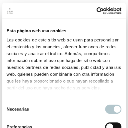
Plaid Acolchado Flor
Complementos clave para conseguir el estilo que buscas
Esta página web usa cookies
Las cookies de este sitio web se usan para personalizar
270,00
€
el contenido y los anuncios, ofrecer funciones de redes
sociales y analizar el tráfico. Además, compartimos
información sobre el uso que haga del sitio web con
nuestros partners de redes sociales, publicidad y análisis
web, quienes pueden combinarla con otra información
Plaid Algodón Blanco Roto
que les haya proporcionado o que hayan recopilado a
Tonos fáciles de combinar
partir del uso que haya hecho de sus servicios.
45,00
€
S
Necesarias
e
l
e
Preferencias