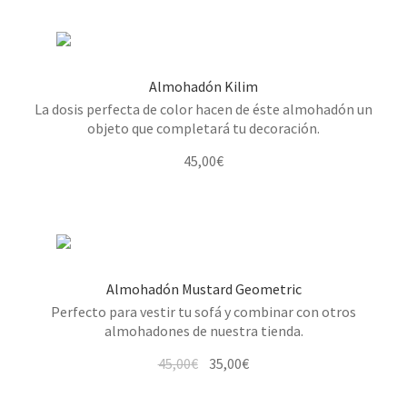
Almohadón Kilim
La dosis perfecta de color hacen de éste almohadón un
objeto que completará tu decoración.
45,00
€
Almohadón Mustard Geometric
Perfecto para vestir tu sofá y combinar con otros
almohadones de nuestra tienda.
El
El
45,00
€
35,00
€
precio
precio