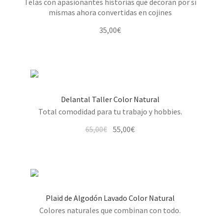
Telas con apasionantes historias que decoran por sí
mismas ahora convertidas en cojines
35,00
€
Delantal Taller Color Natural
Total comodidad para tu trabajo y hobbies.
El
El
65,00
€
55,00
€
precio
precio
original
actual
era:
es:
65,00€.
55,00€.
Plaid de Algodón Lavado Color Natural
Colores naturales que combinan con todo.