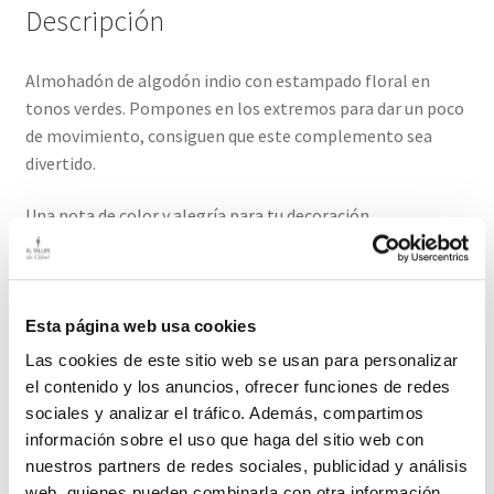
Descripción
Almohadón de algodón indio con estampado floral en
tonos verdes. Pompones en los extremos para dar un poco
de movimiento, consiguen que este complemento sea
divertido.
Una nota de color y alegría para tu decoración.
Es una funda con cremallera. No incluye relleno. La trasera
tiene tejido a rayas.
Esta página web usa cookies
Medidas: 55cm x 40cm
Las cookies de este sitio web se usan para personalizar
el contenido y los anuncios, ofrecer funciones de redes
El plazo de este producto es de 2-3 días hábiles
sociales y analizar el tráfico. Además, compartimos
información sobre el uso que haga del sitio web con
Productos relacionados
nuestros partners de redes sociales, publicidad y análisis
web, quienes pueden combinarla con otra información