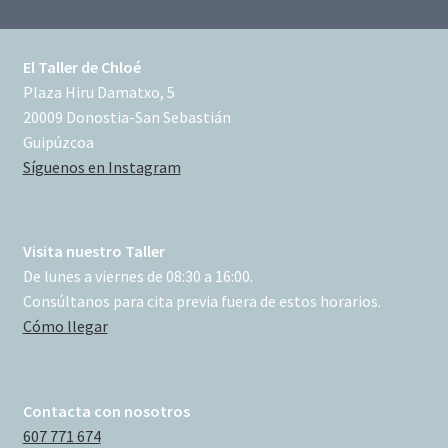
El Taller de Chloé
Plaza Hiru Damatxo, 5
20009 Donostia-San Sebastián
Guipúzcoa
Síguenos en Instagram
Visita nuestro Taller
De lunes a viernes de 08:30 a 16:00.
Consúltanos para cita previa fuera de estos horarios.
Cómo llegar
Contacta con nosotros
607 771 674