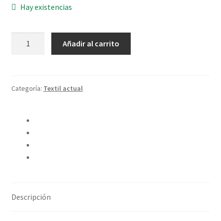
Hay existencias
Almohadón
Añadir al carrito
Indi
Verde
cantidad
Categoría:
Textil actual
Compartir en Twitter
Compartir en Facebook
Pinear este producto
Compartir por correo electrónico
Descripción