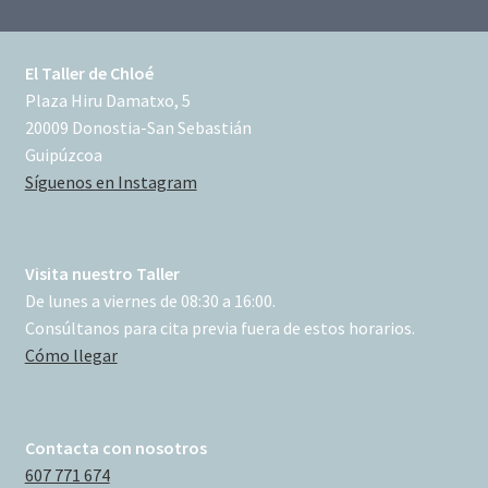
El Taller de Chloé
Plaza Hiru Damatxo, 5
20009 Donostia-San Sebastián
Guipúzcoa
Síguenos en Instagram
Visita nuestro Taller
De lunes a viernes de 08:30 a 16:00.
Consúltanos para cita previa fuera de estos horarios.
Cómo llegar
Contacta con nosotros
607 771 674