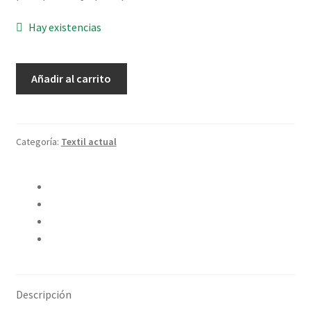
Hay existencias
Almohadón
Añadir al carrito
de
Lino
“Soft
Mint”
Categoría:
Textil actual
cantidad
Compartir en Twitter
Compartir en Facebook
Pinear este producto
Compartir por correo electrónico
Descripción