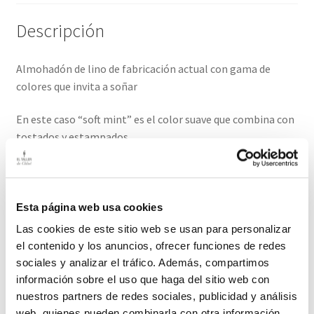
Descripción
Almohadón de lino de fabricación actual con gama de
colores que invita a soñar
En este caso “soft mint” es el color suave que combina con
tostados y estampados.
Medidas: 50cm x 50cm
Funda con cremallera (no incluye relleno)
Esta página web usa cookies
Las cookies de este sitio web se usan para personalizar
Composicion Lino/ Lavar en frío El plazo de entrega de
el contenido y los anuncios, ofrecer funciones de redes
este producto es de 2-3 días hábiles
sociales y analizar el tráfico. Además, compartimos
información sobre el uso que haga del sitio web con
Productos relacionados
nuestros partners de redes sociales, publicidad y análisis
web, quienes pueden combinarla con otra información