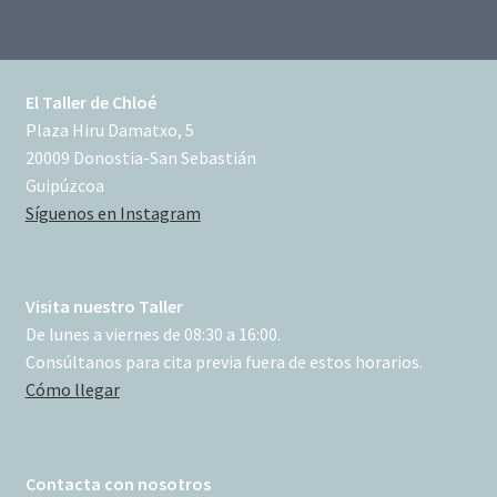
El Taller de Chloé
Plaza Hiru Damatxo, 5
20009 Donostia-San Sebastián
Guipúzcoa
Síguenos en Instagram
Visita nuestro Taller
De lunes a viernes de 08:30 a 16:00.
Consúltanos para cita previa fuera de estos horarios.
Cómo llegar
Contacta con nosotros