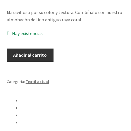
Maravilloso por su color y textura. Combínalo con nuestro
almohadón de lino antiguo raya coral.
Hay existencias
Almohadón
Añadir al carrito
de
Terciopelo
Estampado
Coral
Categoría:
Textil actual
cantidad
Compartir en Twitter
Compartir en Facebook
Pinear este producto
Compartir por correo electrónico