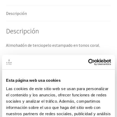
Descripción
Descripción
Almohadón de terciopelo estampado en tonos coral.
Prueba a combinar cojines lisos y estampados.
Funda con cremallera. Se vende sin relleno.
Esta página web usa cookies
Medidas: 45 cm / 45 cm
Las cookies de este sitio web se usan para personalizar
El plazo de entrega para este producto es de 2-3 días
el contenido y los anuncios, ofrecer funciones de redes
hábiles
sociales y analizar el tráfico. Además, compartimos
información sobre el uso que haga del sitio web con
nuestros partners de redes sociales, publicidad y análisis