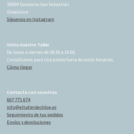
20009 Donostia-San Sebastián
Guipúzcoa
Síguenos en Instagram
Visita nuestro Taller
De lunes a viernes de 08:30 a 16:00.
Consúltanos para cita previa fuera de estos horarios.
Cómo llegar
Contacta con nosotros
607 771 674
info@eltallerdechloe.es
Seguimiento de tus pedidos
Envíos y devoluciones