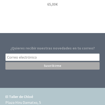
65,00
€
¿Quieres recibir nuestras novedades en tu correo?
El Taller de Chloé
Plaza Hiru Damatxo, 5