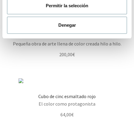
t
Permitir la selección
i
m
i
Denegar
e
Chloé Fish Coral
n
Pequeña obra de arte llena de color creada hilo a hilo.
t
o
200,00
€
Cubo de cinc esmaltado rojo
El color como protagonista
64,00
€