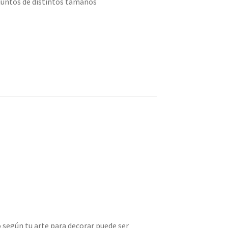
njuntos de distintos tamaños
 según tu arte para decorar puede ser