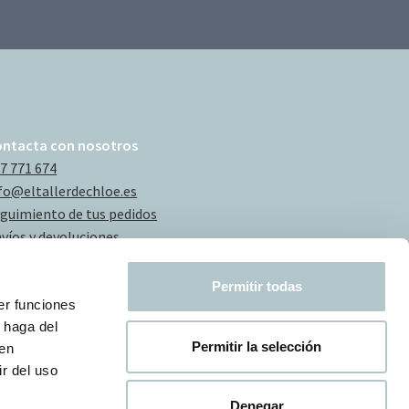
ontacta con nosotros
7 771 674
fo@eltallerdechloe.es
guimiento de tus pedidos
víos y devoluciones
Permitir todas
er funciones
 haga del
Permitir la selección
den
r del uso
Denegar