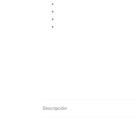
Compartir en Twitter
Compartir en Facebook
Pinear este producto
Compartir por correo electrónico
Descripción