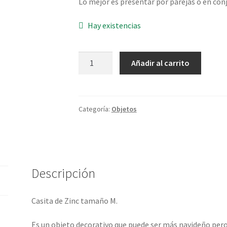
Lo mejor es presentar por parejas o en co
Hay existencias
Casita
Añadir al carrito
de
Zinc
“M”
cantidad
Categoría:
Objetos
Descripción
Casita de Zinc tamaño M.
Es un objeto decorativo que puede ser más navideño pero