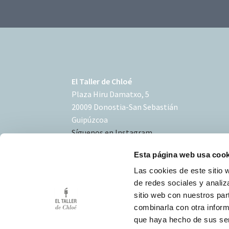
El Taller de Chloé
Plaza Hiru Damatxo, 5
20009 Donostia-San Sebastián
Guipúzcoa
Síguenos en Instagram
Esta página web usa cook
Las cookies de este sitio 
de redes sociales y analiz
sitio web con nuestros par
Condiciones de uso
combinarla con otra inform
Política de Cookies
que haya hecho de sus ser