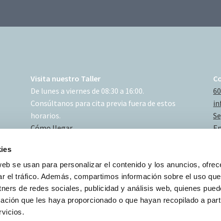
Visita nuestro Taller
C
De lunes a viernes de 08:30 a 16:00.
60
Consúltanos para cita previa fuera de estos
in
horarios.
Se
Cómo llegar
En
ies
web se usan para personalizar el contenido y los anuncios, ofrec
ar el tráfico. Además, compartimos información sobre el uso que
tners de redes sociales, publicidad y análisis web, quienes pue
ación que les haya proporcionado o que hayan recopilado a parti
vicios.