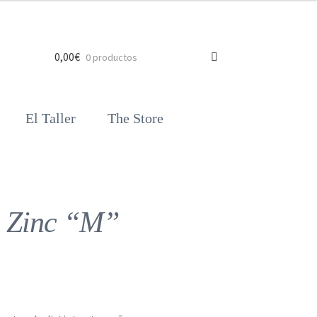
0,00
€
0 productos
El Taller
The Store
e Zinc “M”