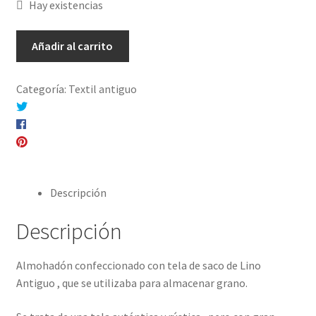
Hay existencias
Almohadón
Añadir al carrito
de
Lino
Categoría:
Textil antiguo
Antiguo
Compartir en Twitter
Rojo
Compartir en Facebook
y
Pinear este producto
Azul
Compartir por correo electrónico
cantidad
Descripción
Descripción
Almohadón confeccionado con tela de saco de Lino
Antiguo , que se utilizaba para almacenar grano.