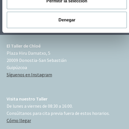
Permitir la selección
i
m
i
Denegar
e
n
t
El Taller de Chloé
o
Plaza Hiru Damatxo, 5
20009 Donostia-San Sebastián
Guipúzcoa
Síguenos en Instagram
Visita nuestro Taller
De lunes a viernes de 08:30 a 16:00.
Consúltanos para cita previa fuera de estos horarios.
Cómo llegar