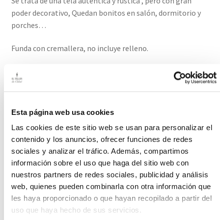
Se trata de una tela auténtica y rústica , pero con gran
poder decorativo, Quedan bonitos en salón, dormitorio y
porches…
Funda con cremallera, no incluye relleno.
Medidas: 45 cm ancho x 38 cm alto
Plazo de entrega de este producto es de 2-3 días hábiles.
Esta página web usa cookies
Productos relacionados
Las cookies de este sitio web se usan para personalizar el
contenido y los anuncios, ofrecer funciones de redes
sociales y analizar el tráfico. Además, compartimos
Bota de Navidad en Lino
información sobre el uso que haga del sitio web con
Antiguo
nuestros partners de redes sociales, publicidad y análisis
web, quienes pueden combinarla con otra información que
Decora con Lino Antiguo
les haya proporcionado o que hayan recopilado a partir del
uso que haya hecho de sus servicios.
50,00
€