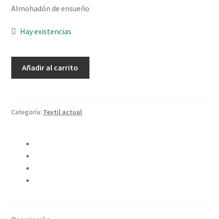
Almohadón de ensueño
Hay existencias
Almohadón
Añadir al carrito
Floral
Kaki
cantidad
Categoría:
Textil actual
Compartir en Twitter
Compartir en Facebook
Pinear este producto
Compartir por correo electrónico