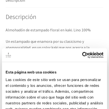
Descripción
Descripción
Almohadón de estampado floral en kaki. Lino 100%
Un estampado que enamora por su clasicismo y
atemporalidad, en un color kaki que nos acerca a la
naturaleza y a la calma.
Funda con cremallera, no incluye relleno.
Medidas: 50cm x 40cm
Esta página web usa cookies
Las cookies de este sitio web se usan para personalizar
El plazo de entrega de este producto es de dos/tres días
el contenido y los anuncios, ofrecer funciones de redes
hábiles.
sociales y analizar el tráfico. Además, compartimos
información sobre el uso que haga del sitio web con
nuestros partners de redes sociales, publicidad y análisis
Productos relacionados
web, quienes pueden combinarla con otra información