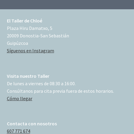
El Taller de Chloé
Plaza Hiru Damatxo, 5
20009 Donostia-San Sebastián
Guipúzcoa
Síguenos en Instagram
Visita nuestro Taller
De lunes a viernes de 08:30 a 16:00.
Consúltanos para cita previa fuera de estos horarios.
Cómo llegar
Contacta con nosotros
607 771 674