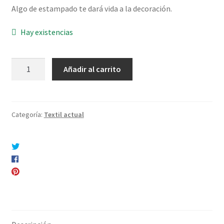
Algo de estampado te dará vida a la decoración.
Hay existencias
Almohadón
Añadir al carrito
Estampado
Azul
cantidad
Categoría:
Textil actual
Compartir en Twitter
Compartir en Facebook
Pinear este producto
Compartir por correo electrónico