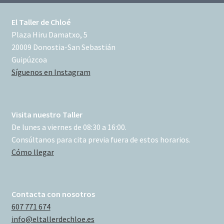
El Taller de Chloé
Plaza Hiru Damatxo, 5
20009 Donostia-San Sebastián
Guipúzcoa
Síguenos en Instagram
Visita nuestro Taller
De lunes a viernes de 08:30 a 16:00.
Consúltanos para cita previa fuera de estos horarios.
Cómo llegar
Contacta con nosotros
607 771 674
info@eltallerdechloe.es