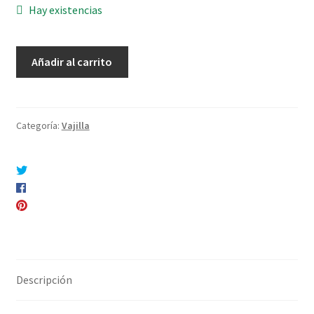
Hay existencias
Fuente
Añadir al carrito
“Gien”
cantidad
Categoría:
Vajilla
Compartir en Twitter
Compartir en Facebook
Pinear este producto
Compartir por correo electrónico
Descripción