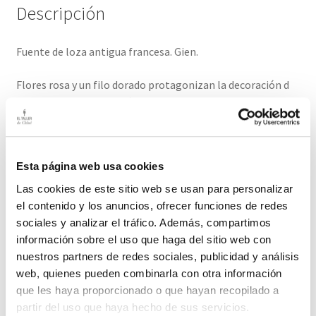
Descripción
Fuente de loza antigua francesa. Gien.
Flores rosa y un filo dorado protagonizan la decoración d
esta pieza que es muy fácil de incluir entre tus vajillas.
Medidas: 30cm diámetro
Esta página web usa cookies
El plazo de entrega de este producto es de dos-tres días
hábiles.
Las cookies de este sitio web se usan para personalizar
el contenido y los anuncios, ofrecer funciones de redes
sociales y analizar el tráfico. Además, compartimos
Productos relacionados
información sobre el uso que haga del sitio web con
nuestros partners de redes sociales, publicidad y análisis
web, quienes pueden combinarla con otra información
que les haya proporcionado o que hayan recopilado a
Cuenco de vidrio soplado azul
partir del uso que haya hecho de sus servicios.