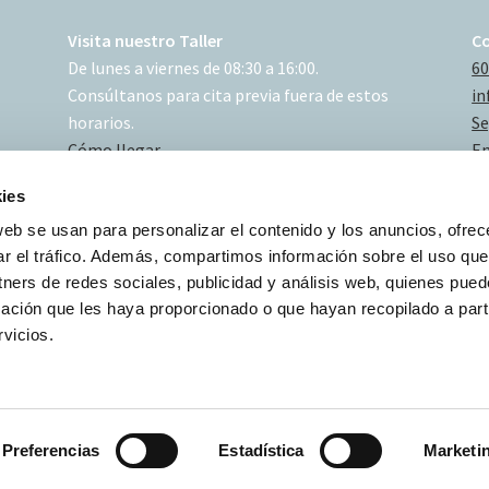
Visita nuestro Taller
C
De lunes a viernes de 08:30 a 16:00.
60
Consúltanos para cita previa fuera de estos
in
horarios.
Se
Cómo llegar
En
ies
web se usan para personalizar el contenido y los anuncios, ofrec
ar el tráfico. Además, compartimos información sobre el uso que
tners de redes sociales, publicidad y análisis web, quienes pue
ación que les haya proporcionado o que hayan recopilado a parti
vicios.
Preferencias
Estadística
Marketi