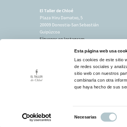
El Taller de Chloé
Plaza Hiru Damatxo, 5
20009 Donostia-San Sebastián
Guipúzcoa
Síguenos en Instagram
Esta página web usa cook
Las cookies de este sitio 
de redes sociales y analiz
sitio web con nuestros par
Condiciones de uso
combinarla con otra inform
Política de Cookies
que haya hecho de sus ser
Desarrollo Triplevdoble
S
Necesarias
e