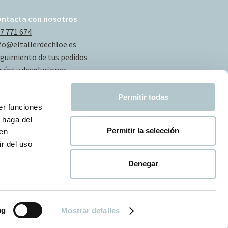
ontacta con nosotros
7 771 674
fo@eltallerdechloe.es
guimiento de tus pedidos
víos y devoluciones
Permitir todas
er funciones
 haga del
Permitir la selección
den
r del uso
Denegar
ng
Mostrar detalles