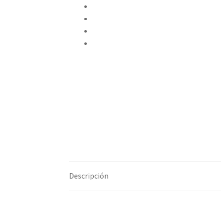
Compartir en Twitter
Compartir en Facebook
Pinear este producto
Compartir por correo electrónico
Descripción