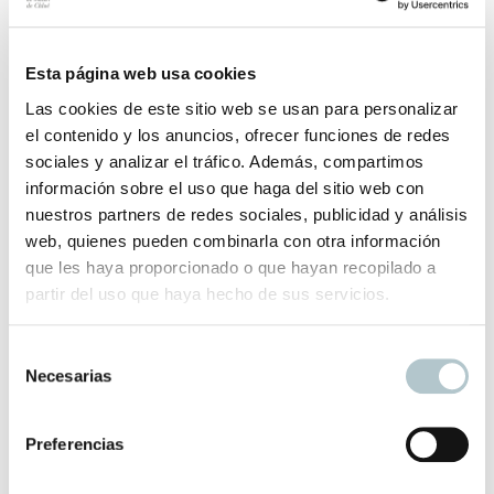
Medidas rollo: 0,50m ancho / 10m largo
Esta página web usa cookies
Rapport: 50 cm
Las cookies de este sitio web se usan para personalizar
el contenido y los anuncios, ofrecer funciones de redes
Acabado non woven. Si desea acabado vinilico, consultar.
sociales y analizar el tráfico. Además, compartimos
información sobre el uso que haga del sitio web con
El plazo de entrega este producto es de 3- 4 semanas.
nuestros partners de redes sociales, publicidad y análisis
web, quienes pueden combinarla con otra información
Información adicional
que les haya proporcionado o que hayan recopilado a
partir del uso que haya hecho de sus servicios.
Color
Azul, Rojo, Teja, Topo, Verde, Curry
S
Necesarias
e
l
Productos relacionados
e
Preferencias
c
c