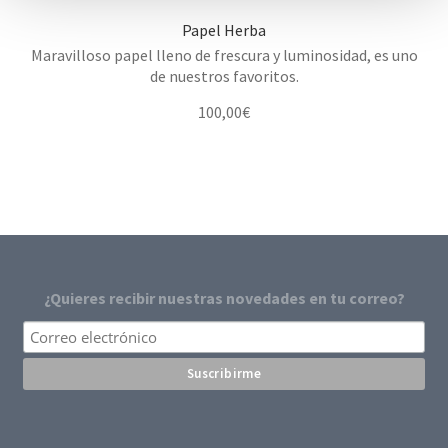
o
Papel Herba
Maravilloso papel lleno de frescura y luminosidad, es uno
de nuestros favoritos.
100,00
€
¿Quieres recibir nuestras novedades en tu correo?