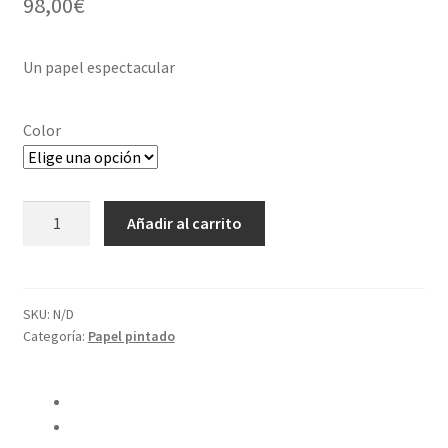
98,00
€
Un papel espectacular
Color
Limpiar
Papel
Añadir al carrito
Lineal
cantidad
SKU:
N/D
Categoría:
Papel pintado
Compartir en Twitter
Compartir en Facebook