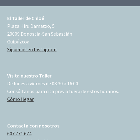
El Taller de Chloé
Plaza Hiru Damatxo, 5
20009 Donostia-San Sebastián
Guipúzcoa
Síguenos en Instagram
Visita nuestro Taller
De lunes a viernes de 08:30 a 16:00.
Consúltanos para cita previa fuera de estos horarios.
Cómo llegar
Contacta con nosotros
607 771 674