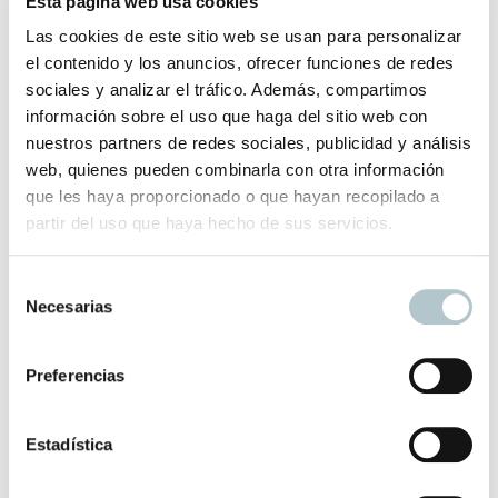
Esta página web usa cookies
370,00
€
Las cookies de este sitio web se usan para personalizar
el contenido y los anuncios, ofrecer funciones de redes
sociales y analizar el tráfico. Además, compartimos
información sobre el uso que haga del sitio web con
nuestros partners de redes sociales, publicidad y análisis
web, quienes pueden combinarla con otra información
Kit Spray Hidroalcohólico Lua and Lee
que les haya proporcionado o que hayan recopilado a
Siempre seguro utilizando nuestros sprays
partir del uso que haya hecho de sus servicios.
30,00
€
S
Necesarias
e
l
e
Preferencias
c
Papel Cropland
c
Papel de rayas muy elegante y de textura maravillosa.
i
Estadística
ó
59,22
€
n