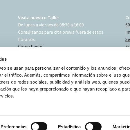
Visita nuestro Taller
C
De lunes a viernes de 08:30 a 16:00.
60
Consúltanos para cita previa fuera de estos
in
horarios.
Se
Cómo llegar
En
ies
web se usan para personalizar el contenido y los anuncios, ofrec
ar el tráfico. Además, compartimos información sobre el uso que
tners de redes sociales, publicidad y análisis web, quienes pue
ación que les haya proporcionado o que hayan recopilado a parti
vicios.
Preferencias
Estadística
Marketi