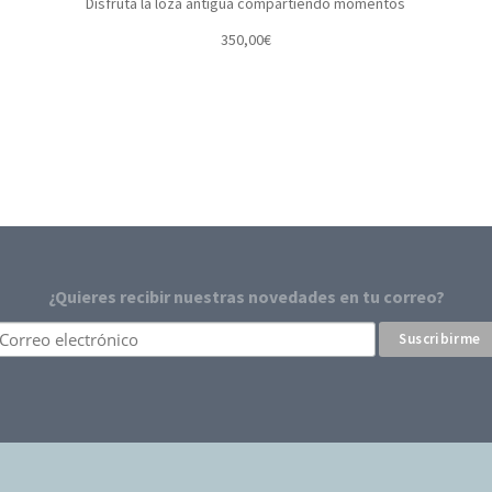
Disfruta la loza antigua compartiendo momentos
350,00
€
¿Quieres recibir nuestras novedades en tu correo?