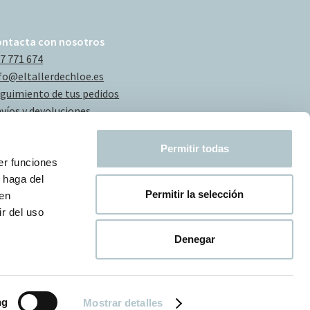
ontacta con nosotros
7 771 674
fo@eltallerdechloe.es
guimiento de tus pedidos
víos y devoluciones
Permitir todas
er funciones
 haga del
Permitir la selección
den
r del uso
Denegar
ng
Mostrar detalles