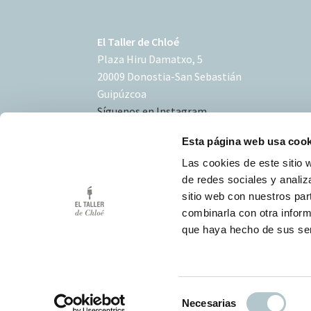
El Taller de Chloé
Plaza Hiru Damatxo, 5
20009 Donostia-San Sebastián
Guipúzcoa
Síguenos en Instagram
Esta página web usa cook
Las cookies de este sitio 
de redes sociales y analiz
sitio web con nuestros par
Condiciones de uso
combinarla con otra inform
Política de Cookies
que haya hecho de sus ser
Desarrollo Triplevdoble
S
Necesarias