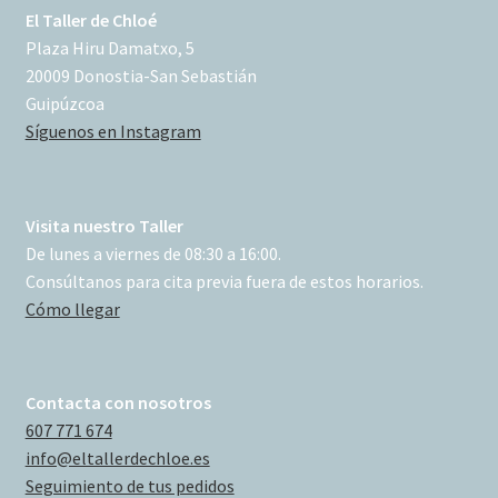
El Taller de Chloé
Plaza Hiru Damatxo, 5
20009 Donostia-San Sebastián
Guipúzcoa
Síguenos en Instagram
Visita nuestro Taller
De lunes a viernes de 08:30 a 16:00.
Consúltanos para cita previa fuera de estos horarios.
Cómo llegar
Contacta con nosotros
607 771 674
info@eltallerdechloe.es
Seguimiento de tus pedidos