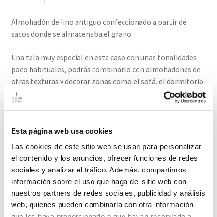
Almohadón de lino antiguo confeccionado a partir de
sacos donde se almacenaba el grano.
Una tela muy especial en este caso con unas tonalidades
poco habituales, podrás combinarlo con almohadones de
otras texturas y decorar zonas como el sofá, el dormitorio
o el porche. Siempre quedan bien!
Se vende la funda con cremallera, no incluye el relleno.
Esta página web usa cookies
Medidas 44cm / 32cm
Las cookies de este sitio web se usan para personalizar
el contenido y los anuncios, ofrecer funciones de redes
El plazo de entrega de este producto es de 2-3 días hábiles
sociales y analizar el tráfico. Además, compartimos
información sobre el uso que haga del sitio web con
Productos relacionados
nuestros partners de redes sociales, publicidad y análisis
web, quienes pueden combinarla con otra información
que les haya proporcionado o que hayan recopilado a