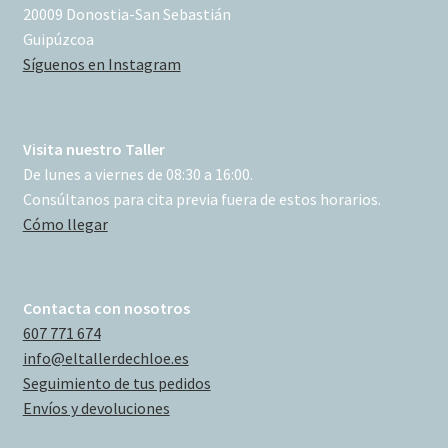
20009 Donostia-San Sebastián
Guipúzcoa
Síguenos en Instagram
Visita nuestro Taller
De lunes a viernes de 08:30 a 16:00.
Consúltanos para cita previa fuera de estos horarios.
Cómo llegar
Contacta con nosotros
607 771 674
info@eltallerdechloe.es
Seguimiento de tus pedidos
Envíos y devoluciones