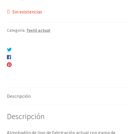
Sin existencias
Categoría:
Textil actual
Compartir en Twitter
Compartir en Facebook
Pinear este producto
Compartir por correo electrónico
Descripción
Descripción
Almohadón de lino de fabricación actual con gama de