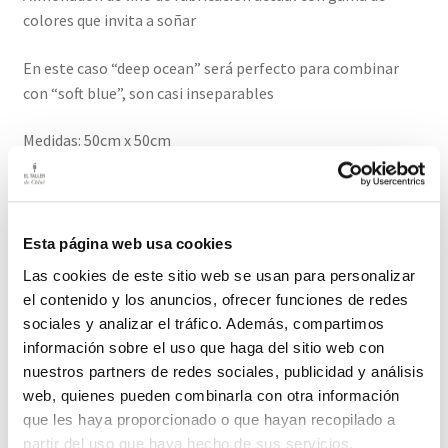
colores que invita a soñar
En este caso “deep ocean” será perfecto para combinar
con “soft blue”, son casi inseparables
Medidas: 50cm x 50cm
Funda con cremallera (no incluye relleno)
Composicion Lino/ Lavar en frío El plazo de entrega de
Esta página web usa cookies
este producto es de 2-3 días hábiles
Las cookies de este sitio web se usan para personalizar
el contenido y los anuncios, ofrecer funciones de redes
Productos relacionados
sociales y analizar el tráfico. Además, compartimos
información sobre el uso que haga del sitio web con
nuestros partners de redes sociales, publicidad y análisis
web, quienes pueden combinarla con otra información
que les haya proporcionado o que hayan recopilado a
Almohadón Ikat Topo
partir del uso que haya hecho de sus servicios.