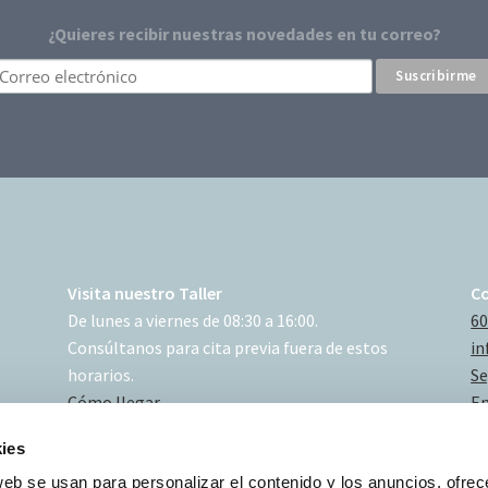
¿Quieres recibir nuestras novedades en tu correo?
Visita nuestro Taller
C
De lunes a viernes de 08:30 a 16:00.
60
Consúltanos para cita previa fuera de estos
in
horarios.
Se
Cómo llegar
En
ies
web se usan para personalizar el contenido y los anuncios, ofrec