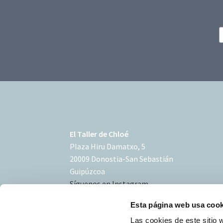
El Taller de Chloé
Plaza Hiru Damatxo, 5
20009 Donostia-San Sebastián
Guipúzcoa
Síguenos en Instagram
Esta página web usa cook
Las cookies de este sitio 