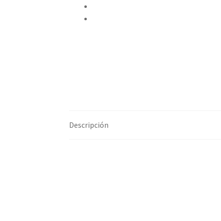
Pinear este producto
Compartir por correo electrónico
Descripción