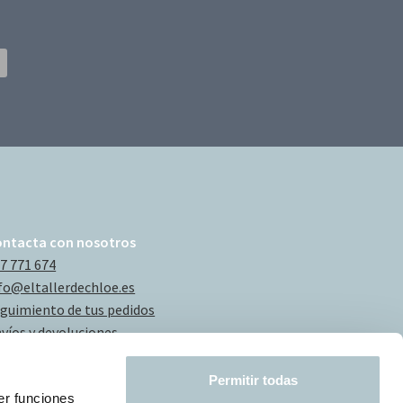
ontacta con nosotros
7 771 674
fo@eltallerdechloe.es
guimiento de tus pedidos
víos y devoluciones
Permitir todas
er funciones