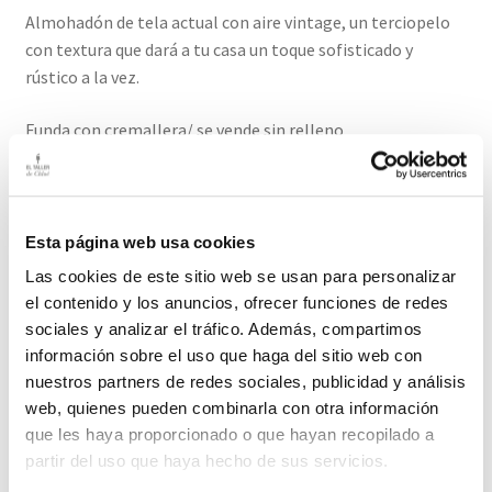
Almohadón de tela actual con aire vintage, un terciopelo
con textura que dará a tu casa un toque sofisticado y
rústico a la vez.
Funda con cremallera/ se vende sin relleno
Medidas 45cm / 45cm
Plazo de entrega de este producto es de 2/3 días hábiles
Esta página web usa cookies
Las cookies de este sitio web se usan para personalizar
Productos relacionados
el contenido y los anuncios, ofrecer funciones de redes
sociales y analizar el tráfico. Además, compartimos
información sobre el uso que haga del sitio web con
nuestros partners de redes sociales, publicidad y análisis
web, quienes pueden combinarla con otra información
Almohadón Kilim
que les haya proporcionado o que hayan recopilado a
La dosis perfecta de color hacen de éste almohadón un
partir del uso que haya hecho de sus servicios.
objeto que completará tu decoración.