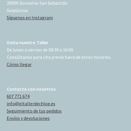
20009 Donostia-San Sebastián
Guipúzcoa
Síguenos en Instagram
Visita nuestro Taller
De lunes a viernes de 08:30 a 16:00.
Consúltanos para cita previa fuera de estos horarios.
Cómo llegar
Contacta con nosotros
607 771 674
info@eltallerdechloe.es
Seguimiento de tus pedidos
Envíos y devoluciones