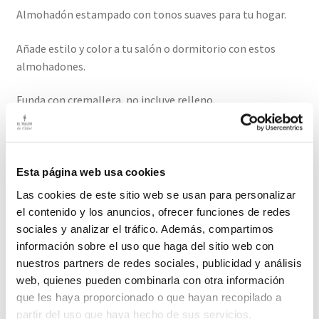
Almohadón estampado con tonos suaves para tu hogar.
Añade estilo y color a tu salón o dormitorio con estos
almohadones.
Funda con cremallera, no incluye relleno.
Medidas 44cm / 33cm
El plazo de entrega de este producto es de 2-3 días hábiles.
Esta página web usa cookies
Las cookies de este sitio web se usan para personalizar
Productos relacionados
el contenido y los anuncios, ofrecer funciones de redes
sociales y analizar el tráfico. Además, compartimos
información sobre el uso que haga del sitio web con
nuestros partners de redes sociales, publicidad y análisis
web, quienes pueden combinarla con otra información
Plaid de Algodón Lavado Color Natural
que les haya proporcionado o que hayan recopilado a
Colores naturales que combinan con todo.
partir del uso que haya hecho de sus servicios.