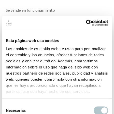
Se vende en funcionamiento
El plazo de entrega para este producto es de 2-3 días
hábiles
Esta página web usa cookies
Productos relacionados
Las cookies de este sitio web se usan para personalizar
el contenido y los anuncios, ofrecer funciones de redes
sociales y analizar el tráfico. Además, compartimos
información sobre el uso que haga del sitio web con
Cubo de cinc esmaltado rojo
nuestros partners de redes sociales, publicidad y análisis
El color como protagonista
web, quienes pueden combinarla con otra información
que les haya proporcionado o que hayan recopilado a
64,00
€
partir del uso que haya hecho de sus servicios.
S
Necesarias
e