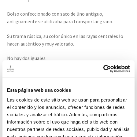
Bolso confeccionado con saco de lino antiguo,
antiguamente se utilizaba para transportar grano.
Su trama rústica, su color único en las rayas centrales lo
hacen auténtico y muy valorado.
No hay dos iguales.
Terminado con forro interior de algodón (con bolsillo) y
asas y logo Leontina en piel auténtica.
Esta página web usa cookies
Medidas: 36 cm ancho (sin contar el fuelle que serían 46cm)
Las cookies de este sitio web se usan para personalizar
30 cm alto/ 10 cm fuelle/ 22 cm alto asas.
el contenido y los anuncios, ofrecer funciones de redes
sociales y analizar el tráfico. Además, compartimos
El plazo de entrega de este producto es de 2-3 días hábiles.
información sobre el uso que haga del sitio web con
nuestros partners de redes sociales, publicidad y análisis
web, quienes pueden combinarla con otra información