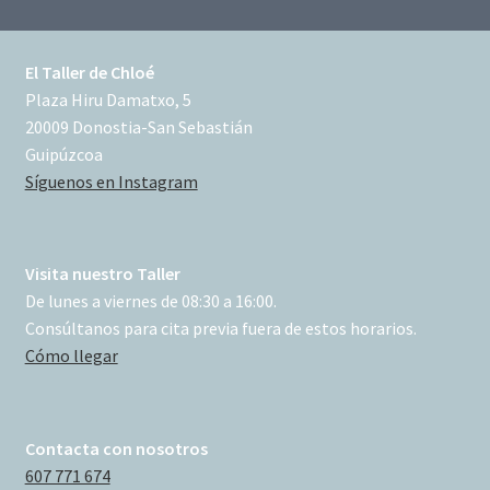
El Taller de Chloé
Plaza Hiru Damatxo, 5
20009 Donostia-San Sebastián
Guipúzcoa
Síguenos en Instagram
Visita nuestro Taller
De lunes a viernes de 08:30 a 16:00.
Consúltanos para cita previa fuera de estos horarios.
Cómo llegar
Contacta con nosotros
607 771 674