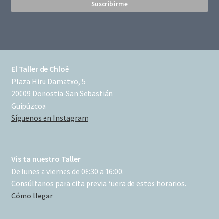
El Taller de Chloé
Plaza Hiru Damatxo, 5
20009 Donostia-San Sebastián
Guipúzcoa
Síguenos en Instagram
Visita nuestro Taller
De lunes a viernes de 08:30 a 16:00.
Consúltanos para cita previa fuera de estos horarios.
Cómo llegar