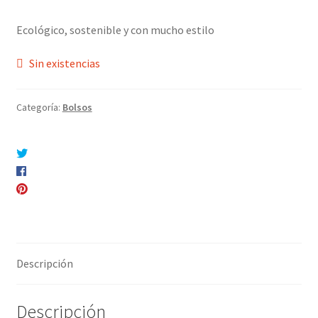
Ecológico, sostenible y con mucho estilo
Sin existencias
Categoría:
Bolsos
Compartir en Twitter
Compartir en Facebook
Pinear este producto
Compartir por correo electrónico
Descripción
Descripción