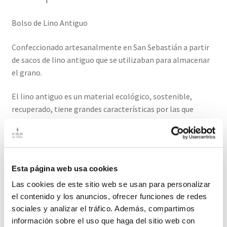
Bolso de Lino Antiguo
Confeccionado artesanalmente en San Sebastián a partir
de sacos de lino antiguo que se utilizaban para almacenar
el grano.
El lino antiguo es un material ecológico, sostenible,
recuperado, tiene grandes características por las que
adoramos este tejido.
El Interior viene forrado con tela de algodón y un bolsillo.
Logo y asas de piel. Aconsejamos limpieza en seco.
Esta página web usa cookies
Medidas: 47cm ancho / 35 cm alto/ 19 cm alto asas (fuelle
Las cookies de este sitio web se usan para personalizar
10)
el contenido y los anuncios, ofrecer funciones de redes
sociales y analizar el tráfico. Además, compartimos
El plazo de entrega para este producto es de 2-3 días
información sobre el uso que haga del sitio web con