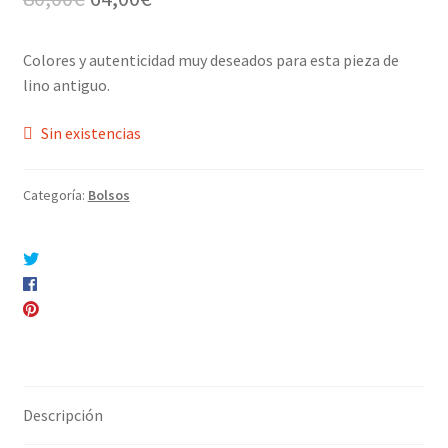
precio
precio
Colores y autenticidad muy deseados para esta pieza de
original
actual
lino antiguo.
era:
es:
Sin existencias
80,00€.
64,00€.
Categoría:
Bolsos
Compartir en Twitter
Compartir en Facebook
Pinear este producto
Compartir por correo electrónico
Descripción