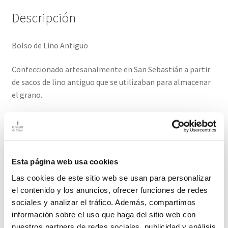
Descripción
Bolso de Lino Antiguo
Confeccionado artesanalmente en San Sebastián a partir
de sacos de lino antiguo que se utilizaban para almacenar
el grano.
El lino antiguo es un material ecológico, sostenible,
recuperado, tiene grandes características por las que
adoramos este tejido.
Esta página web usa cookies
El Interior viene forrado con tela de algodón y un bolsillo.
Las cookies de este sitio web se usan para personalizar
Logo de piel. Aconsejamos limpieza en seco.
el contenido y los anuncios, ofrecer funciones de redes
sociales y analizar el tráfico. Además, compartimos
El plazo de entrega para este producto es de 2-3 días
información sobre el uso que haga del sitio web con
hábiles.
nuestros partners de redes sociales, publicidad y análisis