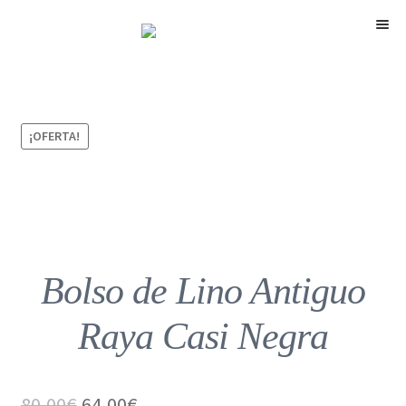
Menú
¡OFERTA!
Bolso de Lino Antiguo
Raya Casi Negra
El
El
80,00
€
64,00
€