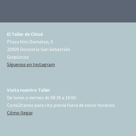
El Taller de Chloé
Plaza Hiru Damatxo, 5
20009 Donostia-San Sebastián
Guipúzcoa
Síguenos en Instagram
Visita nuestro Taller
De lunes a viernes de 08:30 a 16:00.
Consúltanos para cita previa fuera de estos horarios.
Cómo llegar