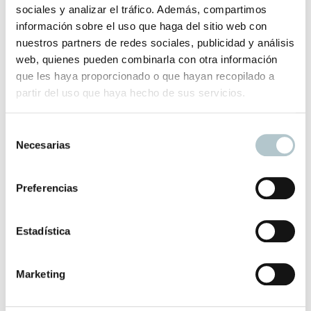
sociales y analizar el tráfico. Además, compartimos
Medidas: 37cm ancho/ 35 cm alto / 10 cm fuelle/ 22 cm alto
información sobre el uso que haga del sitio web con
asas.
nuestros partners de redes sociales, publicidad y análisis
web, quienes pueden combinarla con otra información
El plazo de entrega de este producto es de 2-3 días hábiles.
que les haya proporcionado o que hayan recopilado a
partir del uso que haya hecho de sus servicios.
Productos relacionados
S
Necesarias
e
l
e
Preferencias
Bolso Terciopelo Rojo
c
La nota de color perfecta para tu look
c
i
Estadística
70,00
€
ó
n
Marketing
d
e