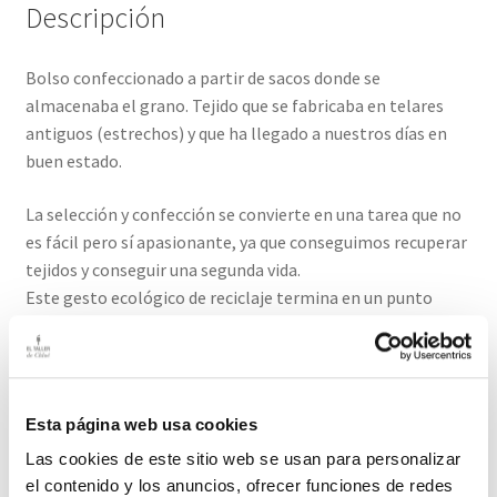
Descripción
Bolso confeccionado a partir de sacos donde se
almacenaba el grano. Tejido que se fabricaba en telares
antiguos (estrechos) y que ha llegado a nuestros días en
buen estado.
La selección y confección se convierte en una tarea que no
es fácil pero sí apasionante, ya que conseguimos recuperar
tejidos y conseguir una segunda vida.
Este gesto ecológico de reciclaje termina en un punto
sublime para quien lo sabe valorar.
Únete a la “slow fashion” y luce complementos únicos ,
creamos pocas unidades por la materia prima limitada y
Esta página web usa cookies
por la labor artesanal que conlleva.
Las cookies de este sitio web se usan para personalizar
Asas y logo de piel auténtica y forro interior de algodón.
el contenido y los anuncios, ofrecer funciones de redes