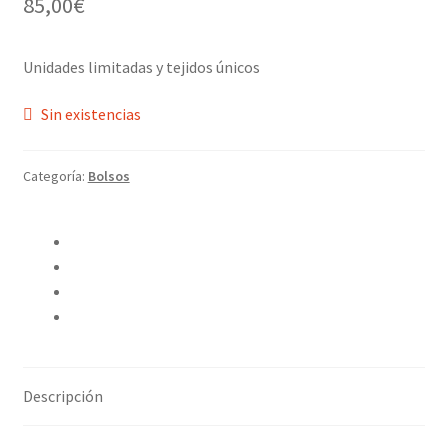
85,00
€
Unidades limitadas y tejidos únicos
Sin existencias
Categoría:
Bolsos
Compartir en Twitter
Compartir en Facebook
Pinear este producto
Compartir por correo electrónico
Descripción