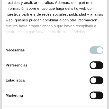
sociales y analizar el tráfico. Además, compartimos
Medidas: 50 cm largo / 33 cm alto / Asas 20 cm alto
información sobre el uso que haga del sitio web con
nuestros partners de redes sociales, publicidad y análisis
El plazo de entrega para este producto es de 2-3 días
web, quienes pueden combinarla con otra información
hábiles.
que les haya proporcionado o que hayan recopilado a
partir del uso que haya hecho de sus servicios.
Productos relacionados
S
Necesarias
e
l
e
Preferencias
Bolso Acolchado Estampado
c
Cómodo y práctico, le da un toque a tu look
c
i
Estadística
48,00
€
ó
n
Marketing
d
e