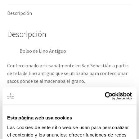
Descripción
Descripción
Bolso de Lino Antiguo
Confeccionado artesanalmente en San Sebastián a partir
de tela de lino antiguo que se utilizaba para confeccionar
sacos donde se almacenaba el grano.
El lino antiguo es un material ecológico, sostenible,
recuperado, tiene grandes características por las que
adoramos este tejido.
Esta página web usa cookies
El Interior viene forrado con tela de algodón. Logo de piel.
Las cookies de este sitio web se usan para personalizar
Asas de piel. Aconsejamos limpieza en seco.
el contenido y los anuncios, ofrecer funciones de redes