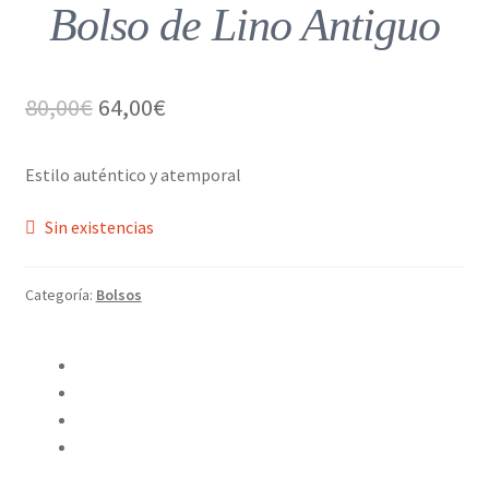
Bolso de Lino Antiguo
El
El
80,00
€
64,00
€
precio
precio
Estilo auténtico y atemporal
original
actual
era:
es:
Sin existencias
80,00€.
64,00€.
Categoría:
Bolsos
Compartir en Twitter
Compartir en Facebook
Pinear este producto
Compartir por correo electrónico