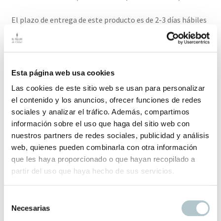
El plazo de entrega de este producto es de 2-3 días hábiles
Productos relacionados
Esta página web usa cookies
Las cookies de este sitio web se usan para personalizar
el contenido y los anuncios, ofrecer funciones de redes
sociales y analizar el tráfico. Además, compartimos
información sobre el uso que haga del sitio web con
Bolso textura con asas de lino antiguo
nuestros partners de redes sociales, publicidad y análisis
Un bolso especial para alguien especial
web, quienes pueden combinarla con otra información
70,00
€
que les haya proporcionado o que hayan recopilado a
partir del uso que haya hecho de sus servicios.
S
Necesarias
e