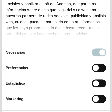
Medidas: 36cm ancho/ 32 cm alto/ 12 cm fuelle/ 23 cm alto
sociales y analizar el tráfico. Además, compartimos
asas
información sobre el uso que haga del sitio web con
nuestros partners de redes sociales, publicidad y análisis
El plazo de entrega de este producto es de dos/tres días
web, quienes pueden combinarla con otra información
que les haya proporcionado o que hayan recopilado a
hábiles.
partir del uso que haya hecho de sus servicios.
Productos relacionados
S
Necesarias
e
l
e
Preferencias
Bolso textura con asas de lino antiguo
c
Un bolso especial para alguien especial
c
i
Estadística
70,00
€
ó
n
Marketing
d
e