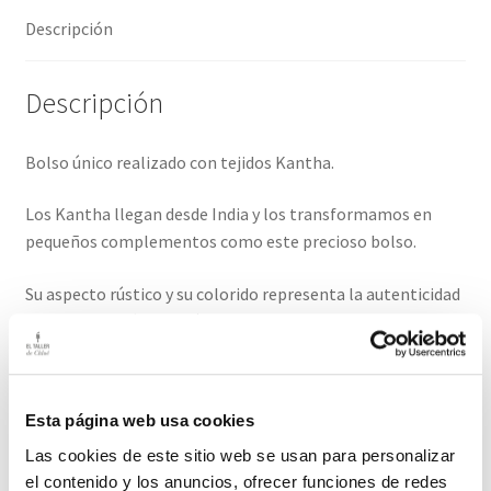
Descripción
Descripción
Bolso único realizado con tejidos Kantha.
Los Kantha llegan desde India y los transformamos en
pequeños complementos como este precioso bolso.
Su aspecto rústico y su colorido representa la autenticidad
de este estilo étnico y único.
Son tejidos con cierto desgaste, su aspecto es muy rústico.
Su interior se completa con forro de algodón, no tiene
Esta página web usa cookies
cremallera. Las asas son del mismo material. Logo en piel.
Recomendamos limpieza en seco.
Las cookies de este sitio web se usan para personalizar
el contenido y los anuncios, ofrecer funciones de redes