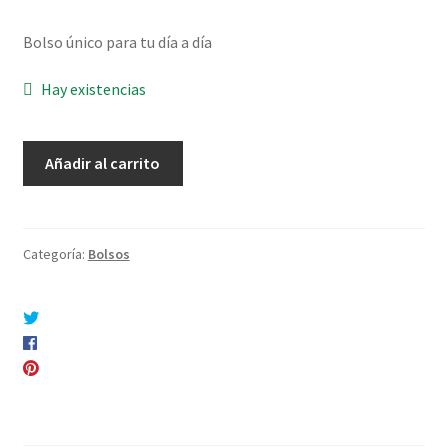
Bolso único para tu día a día
Hay existencias
Bolso
Añadir al carrito
Kantha
Blue
cantidad
Categoría:
Bolsos
Compartir en Twitter
Compartir en Facebook
Pinear este producto
Compartir por correo electrónico