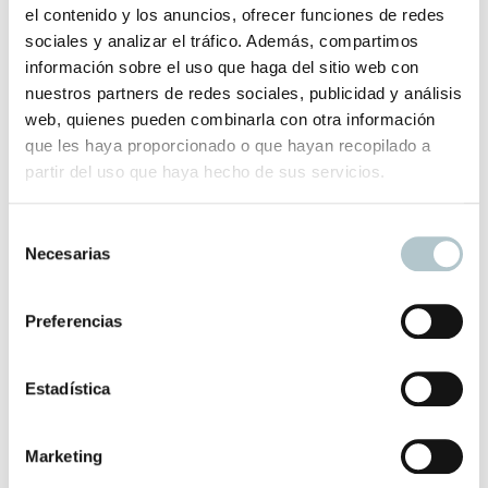
Asas y logo en piel auténtica. El forro interior de algodón.
el contenido y los anuncios, ofrecer funciones de redes
sociales y analizar el tráfico. Además, compartimos
Medidas: 47 cm ancho/ 33,5 cm alto / 10 cm fuelle/ 21 cm
información sobre el uso que haga del sitio web con
alto asas.
nuestros partners de redes sociales, publicidad y análisis
web, quienes pueden combinarla con otra información
El plazo de entrega de este producto es de 2-3 días
que les haya proporcionado o que hayan recopilado a
hábiles.No
partir del uso que haya hecho de sus servicios.
S
Productos relacionados
Necesarias
e
l
e
Preferencias
c
Bolso Acolchado Estampado
c
Diseños coloridos para alegrar tu outfit
i
Estadística
ó
48,00
€
n
Marketing
d