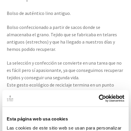
Bolso de auténtico lino antiguo.
Bolso confeccionado a partir de sacos donde se
almacenaba el grano. Tejido que se fabricaba en telares
antiguos (estrechos) y que ha llegado a nuestros días y
hemos podido recuperar.
La selección y confección se convierte en una tarea que no
es fácil pero sí apasionante, ya que conseguimos recuperar
tejidos y conseguir una segunda vida.
Este gesto ecológico de reciclaje termina en un punto
sublime para quien lo sabe valorar.
Únete a la “slow fashion” y luce complementos únicos ,
creamos pocas unidades por la materia prima limitada y
Esta página web usa cookies
por la labor artesanal que conlleva.
Las cookies de este sitio web se usan para personalizar