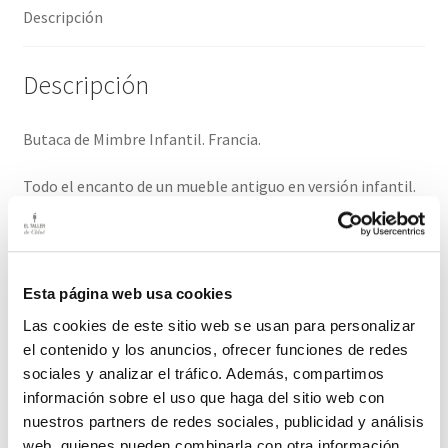
Descripción
Descripción
Butaca de Mimbre Infantil. Francia.
Todo el encanto de un mueble antiguo en versión infantil.
Prueba a decorar la habitación del bebé con ésta pieza y
será todo un éxito, además de práctico.
Medidas:37,5 cm ancho / 37 cm fondo/ 28 cm alto asiento/
Esta página web usa cookies
52 cm alto respaldo.
Las cookies de este sitio web se usan para personalizar
el contenido y los anuncios, ofrecer funciones de redes
El plazo de entrega para este producto es de 2-3 días
sociales y analizar el tráfico. Además, compartimos
hábiles.
información sobre el uso que haga del sitio web con
nuestros partners de redes sociales, publicidad y análisis
web, quienes pueden combinarla con otra información