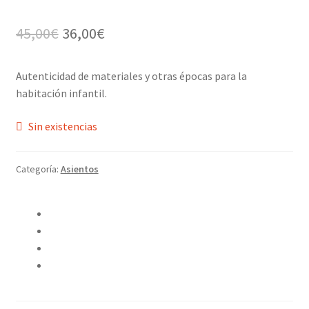
El
El
45,00
€
36,00
€
precio
precio
Autenticidad de materiales y otras épocas para la
original
actual
habitación infantil.
era:
es:
Sin existencias
45,00€.
36,00€.
Categoría:
Asientos
Compartir en Twitter
Compartir en Facebook
Pinear este producto
Compartir por correo electrónico