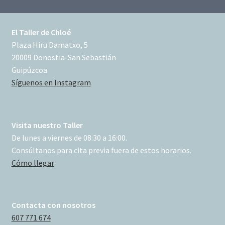
El Taller de Chloé
Plaza Hiru Damatxo, 5
20009 Donostia-San Sebastián
Guipúzcoa
Síguenos en Instagram
Visita nuestro Taller
De lunes a viernes de 08:30 a 16:00.
Consúltanos para cita previa fuera de estos horarios.
Cómo llegar
Contacta con nosotros
607 771 674