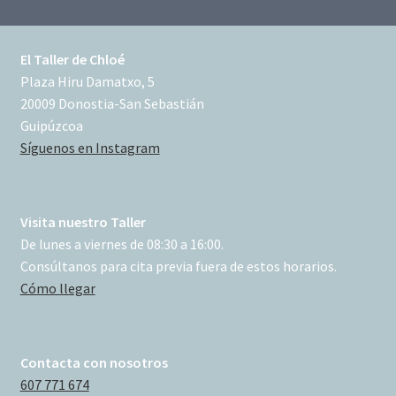
El Taller de Chloé
Plaza Hiru Damatxo, 5
20009 Donostia-San Sebastián
Guipúzcoa
Síguenos en Instagram
Visita nuestro Taller
De lunes a viernes de 08:30 a 16:00.
Consúltanos para cita previa fuera de estos horarios.
Cómo llegar
Contacta con nosotros
607 771 674