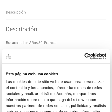
Descripción
Descripción
Butaca de los Años 50. Francia.
Todo el diseño de los 50 en esta pieza recién tapizada con
tela de tendencia.
Medidas: 68 cm ancho / 65 cm fondo / 35 cm alto asiento /
Esta página web usa cookies
90 cm alto respaldo
Las cookies de este sitio web se usan para personalizar
el contenido y los anuncios, ofrecer funciones de redes
El plazo de entrega de este producto es de 2-3 días hábiles.
sociales y analizar el tráfico. Además, compartimos
información sobre el uso que haga del sitio web con
Productos relacionados
nuestros partners de redes sociales, publicidad y análisis
web, quienes pueden combinarla con otra información