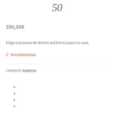
50
590,00
€
Elige una pieza de diseño auténtica para tu casa.
Sin existencias
Categoría:
Asientos
Compartir en Twitter
Compartir en Facebook
Pinear este producto
Compartir por correo electrónico