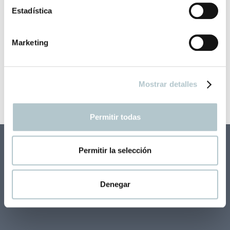
i
Estadística
ó
Antiguo Jarrón para Agua
n
Decorar con Antigüedades es una buena idea
Marketing
d
e
100,00
€
c
Mostrar detalles
o
n
s
Permitir todas
e
n
t
Permitir la selección
¿Quieres recibir nuestras novedades en tu correo?
i
m
i
Denegar
e
n
t