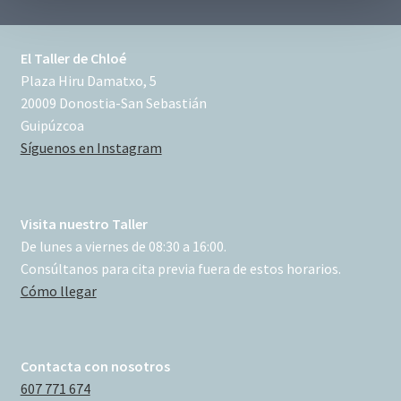
o
El Taller de Chloé
Plaza Hiru Damatxo, 5
20009 Donostia-San Sebastián
Guipúzcoa
Síguenos en Instagram
Visita nuestro Taller
De lunes a viernes de 08:30 a 16:00.
Consúltanos para cita previa fuera de estos horarios.
Cómo llegar
Contacta con nosotros
607 771 674