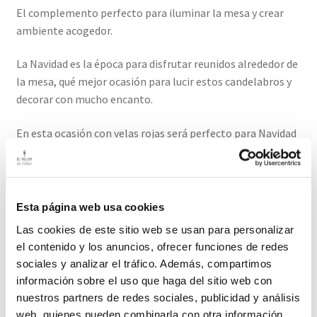
El complemento perfecto para iluminar la mesa y crear
ambiente acogedor.
La Navidad es la época para disfrutar reunidos alrededor de
la mesa, qué mejor ocasión para lucir estos candelabros y
decorar con mucho encanto.
En esta ocasión con velas rojas será perfecto para Navidad
pero si en verano pones velas verdes o azules reflejará un
aire más fresco de otra estación.
Medidas: Alto 25cm / Base 12cm diámetro
Esta página web usa cookies
Las cookies de este sitio web se usan para personalizar
El plazo de entrega para este producto es de 2-3 días
el contenido y los anuncios, ofrecer funciones de redes
hábiles.
sociales y analizar el tráfico. Además, compartimos
información sobre el uso que haga del sitio web con
Productos relacionados
nuestros partners de redes sociales, publicidad y análisis
web, quienes pueden combinarla con otra información