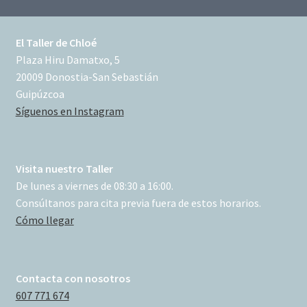
El Taller de Chloé
Plaza Hiru Damatxo, 5
20009 Donostia-San Sebastián
Guipúzcoa
Síguenos en Instagram
Visita nuestro Taller
De lunes a viernes de 08:30 a 16:00.
Consúltanos para cita previa fuera de estos horarios.
Cómo llegar
Contacta con nosotros
607 771 674