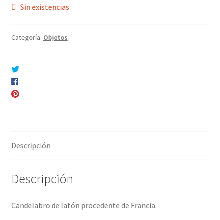
Sin existencias
Categoría:
Objetos
Compartir en Twitter
Compartir en Facebook
Pinear este producto
Compartir por correo electrónico
Descripción
Descripción
Candelabro de latón procedente de Francia.