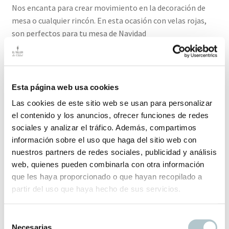
Nos encanta para crear movimiento en la decoración de
mesa o cualquier rincón. En esta ocasión con velas rojas,
son perfectos para tu mesa de Navidad
El plazo de entrega de este producto es de 2-3 días hábiles.
Esta página web usa cookies
Productos relacionados
Las cookies de este sitio web se usan para personalizar
el contenido y los anuncios, ofrecer funciones de redes
sociales y analizar el tráfico. Además, compartimos
información sobre el uso que haga del sitio web con
Casita de Zinc “XS”
nuestros partners de redes sociales, publicidad y análisis
Lo mejor es presentarlas en parejas o conjuntos de
web, quienes pueden combinarla con otra información
distintos tamaños.
que les haya proporcionado o que hayan recopilado a
28,00
€
partir del uso que haya hecho de sus servicios.
S
Necesarias