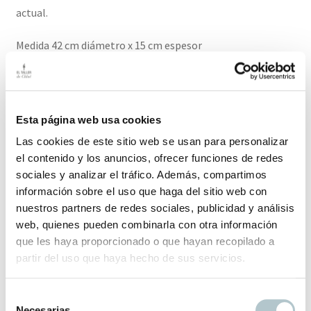
actual.
Medida 42 cm diámetro x 15 cm espesor
El plazo de entrega para este producto es de 2-3 días
hábiles
Esta página web usa cookies
Productos relacionados
Las cookies de este sitio web se usan para personalizar
el contenido y los anuncios, ofrecer funciones de redes
sociales y analizar el tráfico. Además, compartimos
información sobre el uso que haga del sitio web con
nuestros partners de redes sociales, publicidad y análisis
Almohadón de Terciopelo Gris
web, quienes pueden combinarla con otra información
Perfectos para combinar con tu sofá.
que les haya proporcionado o que hayan recopilado a
El
El
35,00
€
20,00
€
partir del uso que haya hecho de sus servicios.
precio
precio
original
actual
S
era:
es:
Necesarias