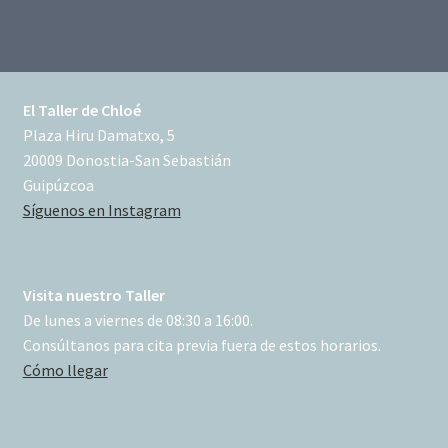
El Taller de Chloé
Plaza Hiru Damatxo, 5
20009 Donostia-San Sebastián
Guipúzcoa
Síguenos en Instagram
Visita nuestro Taller
De lunes a viernes de 08:30 a 16:00.
Consúltanos para cita previa fuera de estos horarios.
Cómo llegar