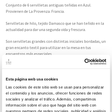
Conjunto de 6 servilletas antiguas teñidas en Azul.
Provienen de La Provenza. Francia.
Servilletas de hilo, tejido Damasco que se han teñido en la
actualidad para dar una segunda vida y frescura.
Son servilletas grandes con distintas iniciales bordadas, un
gran encanto textil para utilizar en la mesa en tus
encuentros más especiales.
Su color en Azul es maravilloso, aportan calma y sobriedad
al conjunto de la mesa. Son preciosas también para
mezclar con otros colores, serás tú quien decida esa
Esta página web usa cookies
mágica combinación.
Las cookies de este sitio web se usan para personalizar
el contenido y los anuncios, ofrecer funciones de redes
El plazo de entrega de este producto es de 2-3 días hábiles
sociales y analizar el tráfico. Además, compartimos
información sobre el uso que haga del sitio web con
nuestros partners de redes sociales, publicidad y análisis