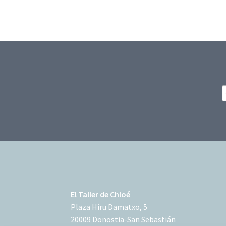
El Taller de Chloé
Plaza Hiru Damatxo, 5
20009 Donostia-San Sebastián