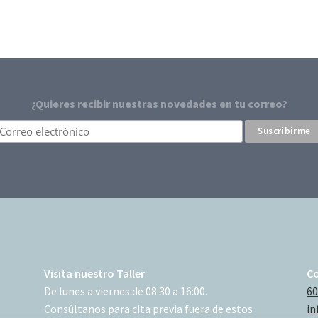
¿Quieres recibir nuestras novedades en tu correo?
Visita nuestro Taller
C
De lunes a viernes de 08:30 a 16:00.
60
Consúltanos para cita previa fuera de estos
in