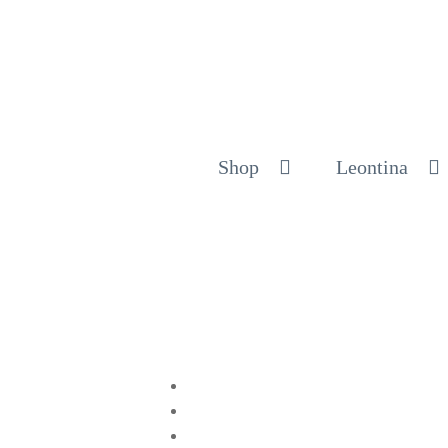
Shop
Leontina
Compartir en Twitter
Compartir en Facebook
Pinear este producto