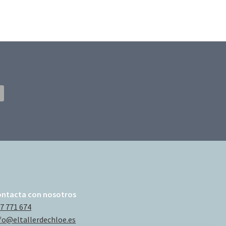
ontacta con nosotros
7 771 674
fo@eltallerdechloe.es