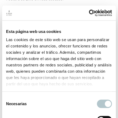
Déjate conquistar por la textura y el maravilloso tacto de
este lino lavado a la piedra con una arruga natural que
enamora.
Esta página web usa cookies
Medidas: 45 cm / 200 cm
Las cookies de este sitio web se usan para personalizar
el contenido y los anuncios, ofrecer funciones de redes
El plazo de entrega para este producto es de 2-3 días
sociales y analizar el tráfico. Además, compartimos
hábiles.
información sobre el uso que haga del sitio web con
nuestros partners de redes sociales, publicidad y análisis
web, quienes pueden combinarla con otra información
Productos relacionados
que les haya proporcionado o que hayan recopilado a
partir del uso que haya hecho de sus servicios.
S
Foulard Lino
Necesarias
e
Complemento exquisito para tus looks de otoño-invierno
l
24,90
€
e