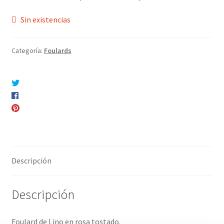
Sin existencias
Categoría:
Foulards
Compartir en Twitter
Compartir en Facebook
Pinear este producto
Compartir por correo electrónico
Descripción
Descripción
Foulard de Lino en rosa tostado.