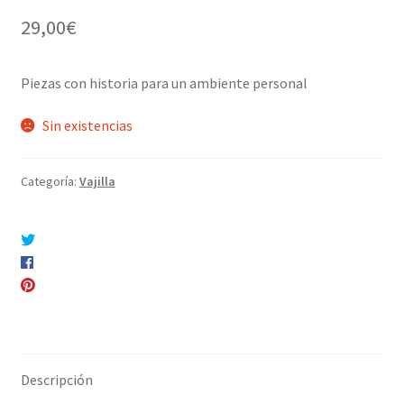
29,00
€
Piezas con historia para un ambiente personal
Sin existencias
Categoría:
Vajilla
Compartir en Twitter
Compartir en Facebook
Pinear este producto
Compartir por correo electrónico
Descripción