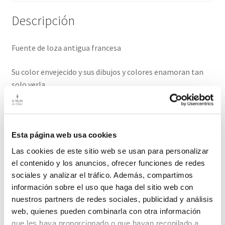
Descripción
Fuente de loza antigua francesa
Su color envejecido y sus dibujos y colores enamoran tan
solo verla
Medidas: 37cm / 26 cm
El plazo de entrega de este producto es de 2-3 días hábiles
Esta página web usa cookies
Las cookies de este sitio web se usan para personalizar
el contenido y los anuncios, ofrecer funciones de redes
sociales y analizar el tráfico. Además, compartimos
Productos relacionados
información sobre el uso que haga del sitio web con
nuestros partners de redes sociales, publicidad y análisis
web, quienes pueden combinarla con otra información
que les haya proporcionado o que hayan recopilado a