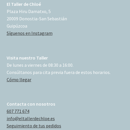
El Taller de Chloé
Plaza Hiru Damatxo, 5
20009 Donostia-San Sebastián
Guipúzcoa
Síguenos en Instagram
Visita nuestro Taller
De lunes a viernes de 08:30 a 16:00.
Consúltanos para cita previa fuera de estos horarios.
Cómo llegar
Contacta con nosotros
607 771 674
info@eltallerdechloe.es
Seguimiento de tus pedidos