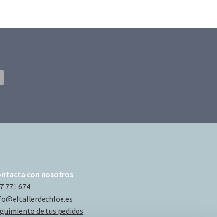
ontacta con nosotros
7 771 674
fo@eltallerdechloe.es
guimiento de tus pedidos