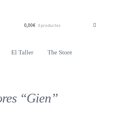
0,00
€
0 productos
El Taller
The Store
ores “Gien”