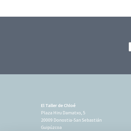
El Taller de Chloé
Plaza Hiru Damatxo, 5
20009 Donostia-San Sebastián
Guipúzcoa