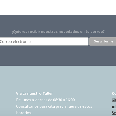
¿Quieres recibir nuestras novedades en tu correo?
Visita nuestro Taller
C
De lunes a viernes de 08:30 a 16:00.
60
Consúltanos para cita previa fuera de estos
in
horarios.
Se