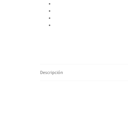
Compartir en Twitter
Compartir en Facebook
Pinear este producto
Compartir por correo electrónico
Descripción