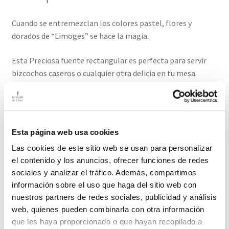
Cuando se entremezclan los colores pastel, flores y
dorados de “Limoges” se hace la magia.
Esta Preciosa fuente rectangular es perfecta para servir
bizcochos caseros o cualquier otra delicia en tu mesa.
Su estado es muy bueno, pero tiene señales de uso y del
paso del tiempo.
Esta página web usa cookies
Medidas: 41,5 cm largo / 16cm ancho.
Las cookies de este sitio web se usan para personalizar
El plazo de entrega de este producto es de 2-3 días hábiles.
el contenido y los anuncios, ofrecer funciones de redes
sociales y analizar el tráfico. Además, compartimos
información sobre el uso que haga del sitio web con
Productos relacionados
nuestros partners de redes sociales, publicidad y análisis
web, quienes pueden combinarla con otra información
que les haya proporcionado o que hayan recopilado a