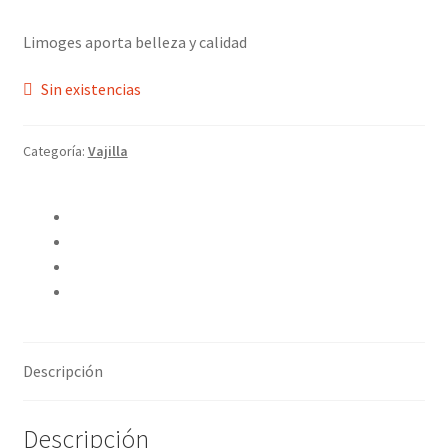
Limoges aporta belleza y calidad
Sin existencias
Categoría:
Vajilla
Compartir en Twitter
Compartir en Facebook
Pinear este producto
Compartir por correo electrónico
Descripción
Descripción