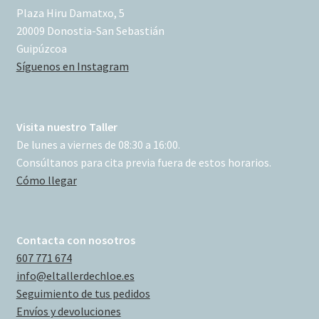
Plaza Hiru Damatxo, 5
20009 Donostia-San Sebastián
Guipúzcoa
Síguenos en Instagram
Visita nuestro Taller
De lunes a viernes de 08:30 a 16:00.
Consúltanos para cita previa fuera de estos horarios.
Cómo llegar
Contacta con nosotros
607 771 674
info@eltallerdechloe.es
Seguimiento de tus pedidos
Envíos y devoluciones