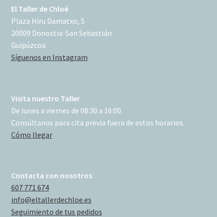
El Taller de Chloé
Plaza Hiru Damatxo, 5
20009 Donostia-San Sebastián
Guipúzcoa
Síguenos en Instagram
Visita nuestro Taller
De lunes a viernes de 08:30 a 16:00.
Consúltanos para cita previa fuera de estos horarios.
Cómo llegar
Contacta con nosotros
607 771 674
info@eltallerdechloe.es
Seguimiento de tus pedidos