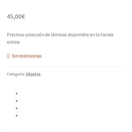
45,00
€
Preciosa colección de láminas disponible en la tienda
online
Sin existencias
Categoría:
Objetos
Compartir en Twitter
Compartir en Facebook
Pinear este producto
Compartir por correo electrónico