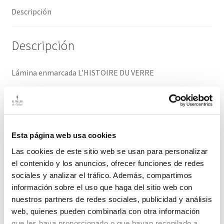
Descripción
Descripción
Lámina enmarcada L’HISTOIRE DU VERRE
Lámina de “Pellerin & Cíe” (IMAGERIE D’EPINAL);
Enmarcación de Duvivier (París)
Esta página web usa cookies
Medidas: 39,5cm / 29cm
Las cookies de este sitio web se usan para personalizar
el contenido y los anuncios, ofrecer funciones de redes
El plazo de entrega de este producto es de 2-3 días hábiles
sociales y analizar el tráfico. Además, compartimos
información sobre el uso que haga del sitio web con
Productos relacionados
nuestros partners de redes sociales, publicidad y análisis
web, quienes pueden combinarla con otra información
que les haya proporcionado o que hayan recopilado a