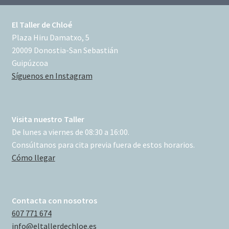
El Taller de Chloé
Plaza Hiru Damatxo, 5
20009 Donostia-San Sebastián
Guipúzcoa
Síguenos en Instagram
Visita nuestro Taller
De lunes a viernes de 08:30 a 16:00.
Consúltanos para cita previa fuera de estos horarios.
Cómo llegar
Contacta con nosotros
607 771 674
info@eltallerdechloe.es