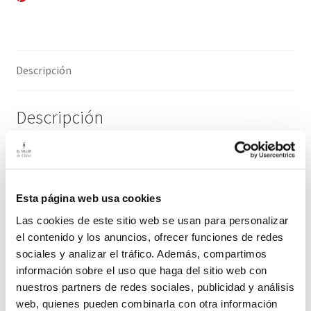
Compartir por correo electrónico
Descripción
Descripción
Lámpara de caña. Francia.
Para ambientes naturales
Esta página web usa cookies
Medidas pantalla: 50cm alto/ 50cm diámetro
Las cookies de este sitio web se usan para personalizar
el contenido y los anuncios, ofrecer funciones de redes
El plazo de entrega de este producto es de 2/3 días hábiles
sociales y analizar el tráfico. Además, compartimos
información sobre el uso que haga del sitio web con
nuestros partners de redes sociales, publicidad y análisis
Productos relacionados
web, quienes pueden combinarla con otra información