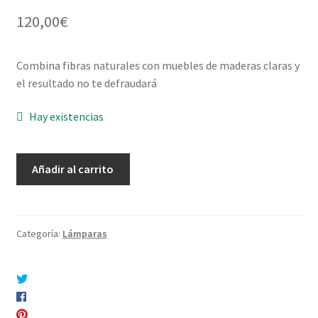
120,00
€
Combina fibras naturales con muebles de maderas claras y
el resultado no te defraudará
Hay existencias
Lámpara
Añadir al carrito
de
Caña
“Vintage”
cantidad
Categoría:
Lámparas
Compartir en Twitter
Compartir en Facebook
Pinear este producto