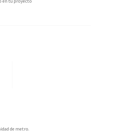
o en tu proyecto
Compartir por correo electrónico
nidad de metro.