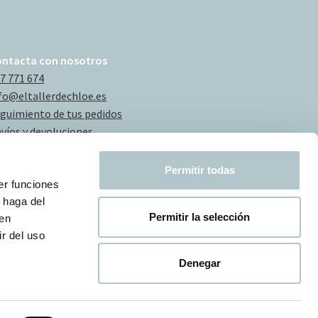
ontacta con nosotros
7 771 674
fo@eltallerdechloe.es
guimiento de tus pedidos
víos y devoluciones
Permitir todas
er funciones
 haga del
Permitir la selección
den
r del uso
Denegar