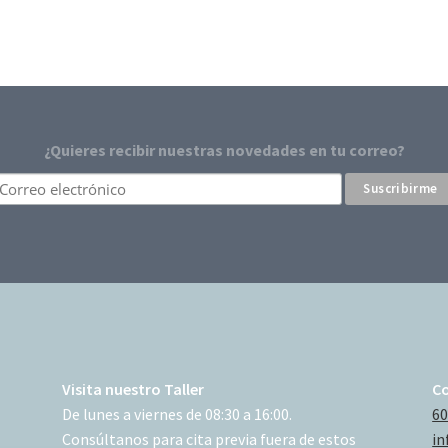
¿Quieres recibir nuestras novedades en tu correo?
Visita nuestro Taller
C
De lunes a viernes de 08:30 a 16:00.
60
Consúltanos para cita previa fuera de estos
in