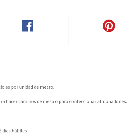
Compartir en Facebook
Pinear este producto
io es por unidad de metro.
 para hacer caminos de mesa o para confeccionar almohadones.
3 días hábiles