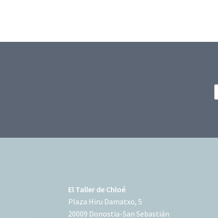
El Taller de Chloé
Plaza Hiru Damatxo, 5
20009 Donostia-San Sebastián