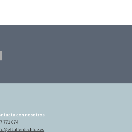
ontacta con nosotros
7 771 674
fo@eltallerdechloe.es