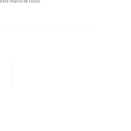
este marco de fotos.
Compartir por correo electrónico