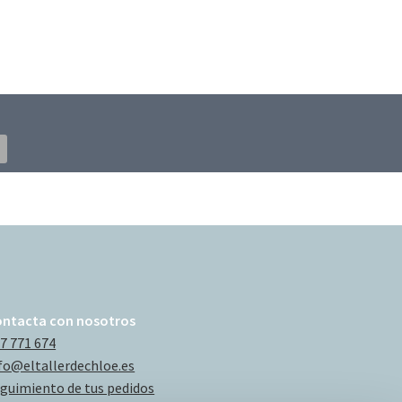
ontacta con nosotros
7 771 674
fo@eltallerdechloe.es
guimiento de tus pedidos