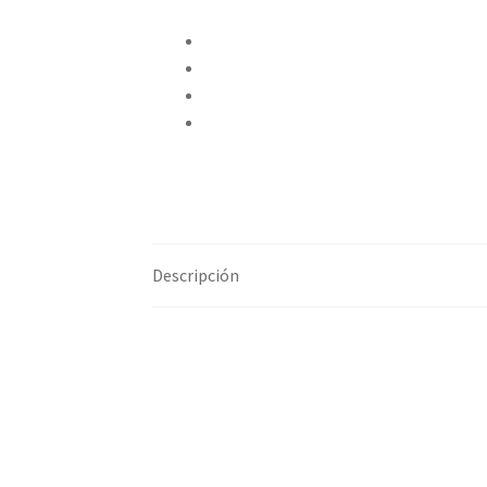
Compartir en Twitter
Compartir en Facebook
Pinear este producto
Compartir por correo electrónico
Descripción