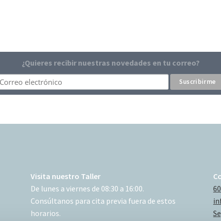
¿Quieres recibir nuestras novedades en tu correo?
Visita nuestro Taller
C
De lunes a viernes de 08:30 a 16:00.
60
Consúltanos para cita previa fuera de estos
in
horarios.
Se