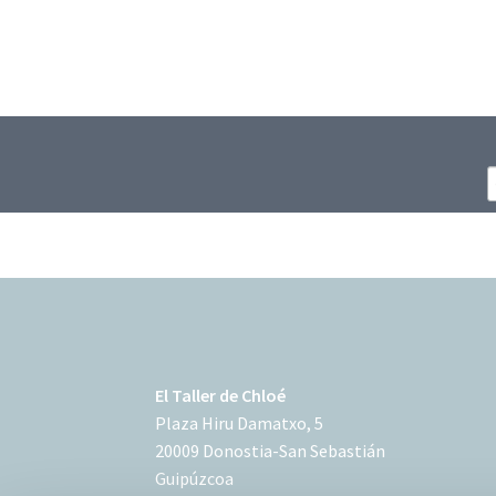
El Taller de Chloé
Plaza Hiru Damatxo, 5
20009 Donostia-San Sebastián
Guipúzcoa